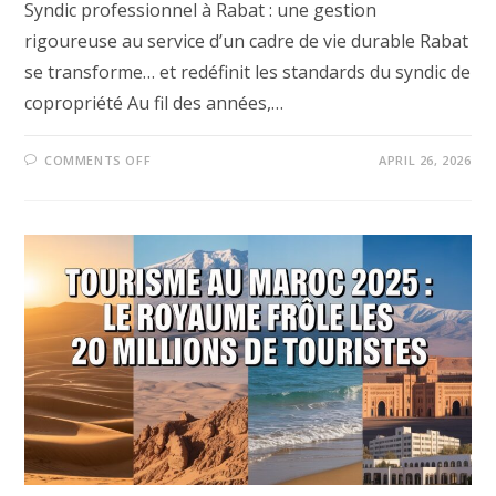
Syndic professionnel à Rabat : une gestion
rigoureuse au service d’un cadre de vie durable Rabat
se transforme… et redéfinit les standards du syndic de
copropriété Au fil des années,…
ON
COMMENTS OFF
APRIL 26, 2026
SYNDIC
PROFESSIONNEL
À
RABAT
:
UNE
GESTION
RIGOUREUSE
AU
SERVICE
D’UN
CADRE
DE
VIE
DURABLE
2026