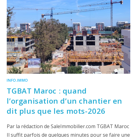
QUI
CONSTRUIT
SA
RÉPUTATION
2026
INFO.IMMO
TGBAT Maroc : quand
l’organisation d’un chantier en
dit plus que les mots-2026
Par la rédaction de SaleImmobilier.com TGBAT Maroc
Il suffit parfois de quelques minutes pour se faire une