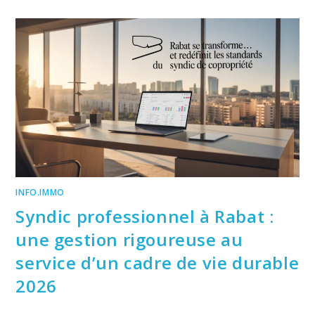
:
UNE
NOUVELLE
APPROCHE
DE
LA
GESTION
DE
COPROPRIÉTÉ
AVEC
BIBEN
INFO.IMMO
Syndic professionnel à Rabat :
une gestion rigoureuse au
service d’un cadre de vie durable
2026