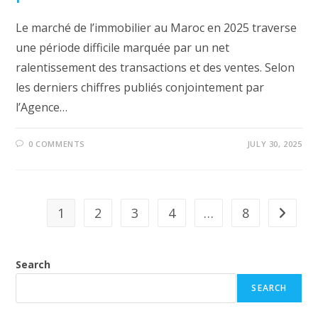
Le marché de l’immobilier au Maroc en 2025 traverse
une période difficile marquée par un net
ralentissement des transactions et des ventes. Selon
les derniers chiffres publiés conjointement par
l’Agence…
0 COMMENTS
JULY 30, 2025
1
2
3
4
…
8
Go to th
Search
SEARCH