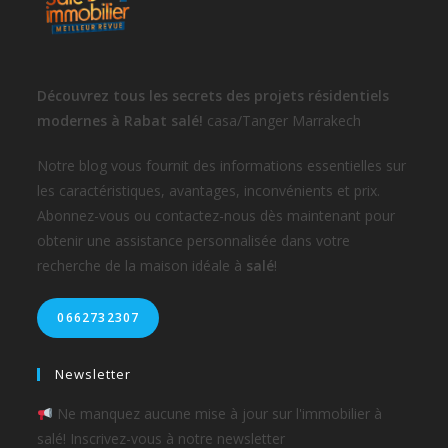
Découvrez tous les secrets des projets résidentiels
modernes à Rabat salé!
casa/Tanger Marrakech
Notre blog vous fournit des informations essentielles sur
les caractéristiques, avantages, inconvénients et prix.
Abonnez-vous ou contactez-nous dès maintenant pour
obtenir une assistance personnalisée dans votre
recherche de la maison idéale à
salé
!
0662732307
Newsletter
Ne manquez aucune mise à jour sur l'immobilier à
salé! Inscrivez-vous à notre newsletter