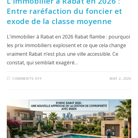
L’immobilier à Rabat en 2026 :
Entre raréfaction du foncier et
exode de la classe moyenne
L’immobilier à Rabat en 2026 Rabat flambe : pourquoi
les prix immobiliers explosent et ce que cela change
vraiment Rabat n’est plus une ville accessible. Ce
constat, qui semblait exagéré…
ON
COMMENTS OFF
MAY 2, 2026
L’IMMOBILIER
À
RABAT
EN
2026
:
ENTRE
RARÉFACTION
DU
FONCIER
ET
EXODE
DE
LA