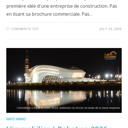
première idée d'une entreprise de construction. Pas
en lisant sa brochure commerciale. Pas…
ON
COMMENTS OFF
JULY 24, 2026
TGBAT
MAROC
:
QUAND
L’ORGANISATION
D’UN
CHANTIER
EN
DIT
PLUS
QUE
LES
MOTS-
2026
INFO.IMMO