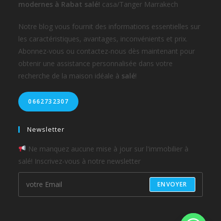
modernes à Rabat salé!
casa/Tanger Marrakech
Notre blog vous fournit des informations essentielles sur
les caractéristiques, avantages, inconvénients et prix.
Abonnez-vous ou contactez-nous dès maintenant pour
obtenir une assistance personnalisée dans votre
recherche de la maison idéale à
salé
!
0662732307
Newsletter
Ne manquez aucune mise à jour sur l'immobilier à
salé! Inscrivez-vous à notre newsletter
ENVOYER