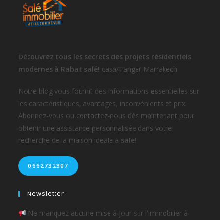
Découvrez tous les secrets des projets résidentiels
modernes à Rabat salé!
casa/Tanger Marrakech
Notre blog vous fournit des informations essentielles sur
les caractéristiques, avantages, inconvénients et prix.
Abonnez-vous ou contactez-nous dès maintenant pour
obtenir une assistance personnalisée dans votre
recherche de la maison idéale à
salé
!
0662732307
Newsletter
Ne manquez aucune mise à jour sur l'immobilier à