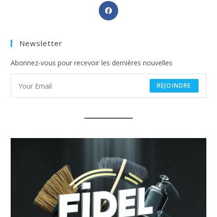
Opens
in
a
Newsletter
new
tab
Abonnez-vous pour recevoir les dernières nouvelles
REJOINDRE