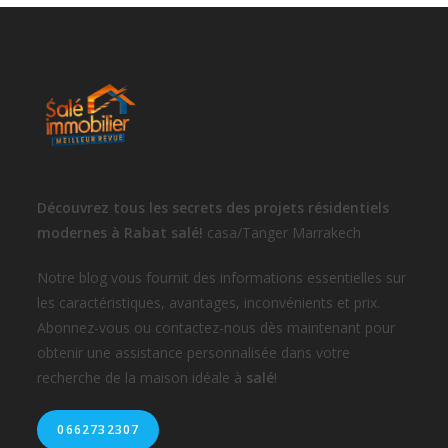
Découvrez tous les secrets des projets résidentiels
modernes à Rabat salé!
casa/Tanger Marrakech
Notre blog vous fournit des informations essentielles sur
les caractéristiques, avantages, inconvénients et prix.
Abonnez-vous ou contactez-nous dès maintenant pour
obtenir une assistance personnalisée dans votre
recherche de la maison idéale à
salé
!
0662732307