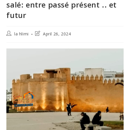
salé: entre passé présent .. et
futur
Post
Post
la hlimi
April 26, 2024
author:
last
modified: